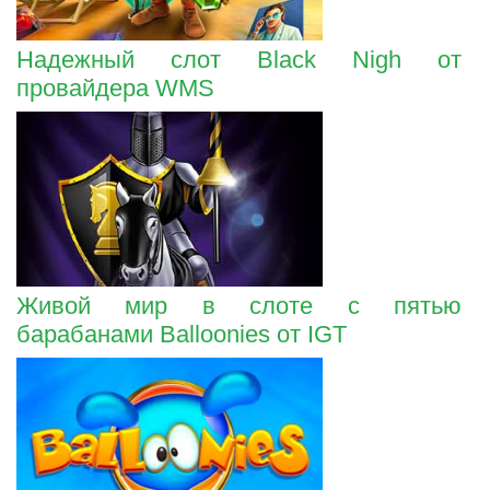
Надежный слот Black Nigh от
провайдера WMS
Живой мир в слоте с пятью
барабанами Balloonies от IGT