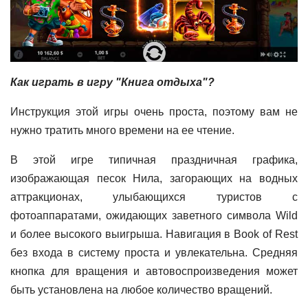
Как играть в игру "Книга отдыха"?
Инструкция этой игры очень проста, поэтому вам не
нужно тратить много времени на ее чтение.
В этой игре типичная праздничная графика,
изображающая песок Нила, загорающих на водных
аттракционах, улыбающихся туристов с
фотоаппаратами, ожидающих заветного символа Wild
и более высокого выигрыша. Навигация в Book of Rest
без входа в систему проста и увлекательна. Средняя
кнопка для вращения и автовоспроизведения может
быть установлена на любое количество вращений.