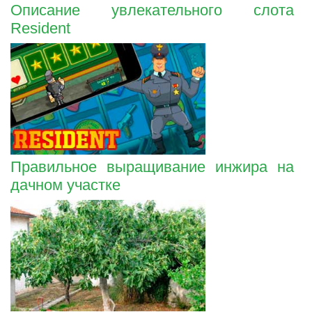
Описание увлекательного слота
Resident
Правильное выращивание инжира на
дачном участке