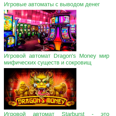
Игровые автоматы с выводом денег
Игровой автомат Dragon's Money мир
мифических существ и сокровищ
Игровой автомат Starburst - это