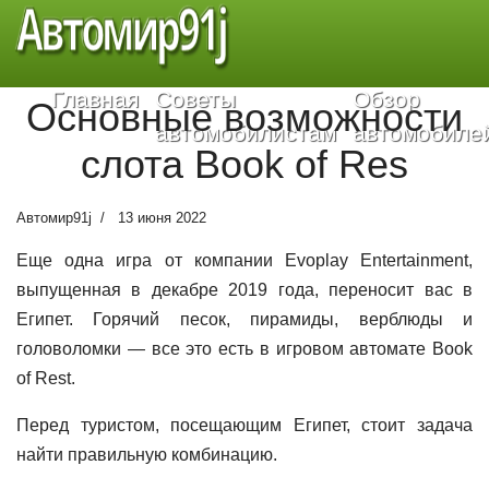
Автомир91j
Главная
Советы
Обзор
Основные возможности
автомобилистам
автомобиле
слота Book of Res
Автомир91j
13 июня 2022
Еще одна игра от компании Evoplay Entertainment,
выпущенная в декабре 2019 года, переносит вас в
Египет. Горячий песок, пирамиды, верблюды и
головоломки — все это есть в игровом автомате Book
of Rest.
Перед туристом, посещающим Египет, стоит задача
найти правильную комбинацию.