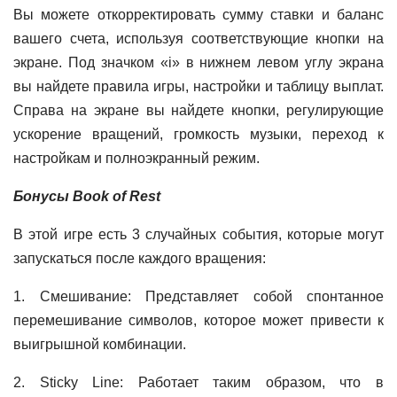
Вы можете откорректировать сумму ставки и баланс
вашего счета, используя соответствующие кнопки на
экране. Под значком «i» в нижнем левом углу экрана
вы найдете правила игры, настройки и таблицу выплат.
Справа на экране вы найдете кнопки, регулирующие
ускорение вращений, громкость музыки, переход к
настройкам и полноэкранный режим.
Бонусы Book of Rest
В этой игре есть 3 случайных события, которые могут
запускаться после каждого вращения:
1. Смешивание: Представляет собой спонтанное
перемешивание символов, которое может привести к
выигрышной комбинации.
2. Sticky Line: Работает таким образом, что в