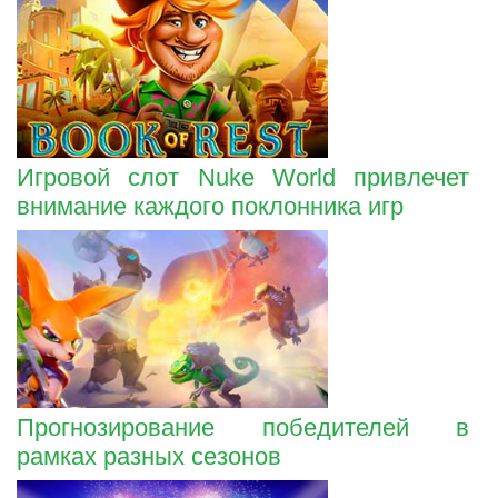
Игровой слот Nuke World привлечет
внимание каждого поклонника игр
Прогнозирование победителей в
рамках разных сезонов