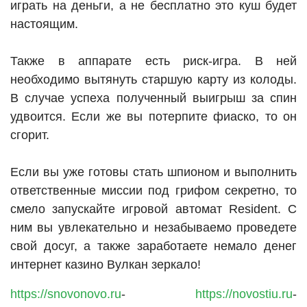
играть на деньги, а не бесплатно это куш будет
настоящим.
Также в аппарате есть риск-игра. В ней
необходимо вытянуть старшую карту из колоды.
В случае успеха полученный выигрыш за спин
удвоится. Если же вы потерпите фиаско, то он
сгорит.
Если вы уже готовы стать шпионом и выполнить
ответственные миссии под грифом секретно, то
смело запускайте игровой автомат Resident. С
ним вы увлекательно и незабываемо проведете
свой досуг, а также заработаете немало денег
интернет казино Вулкан зеркало!
https://snovonovo.ru
-
https://novostiu.ru
-