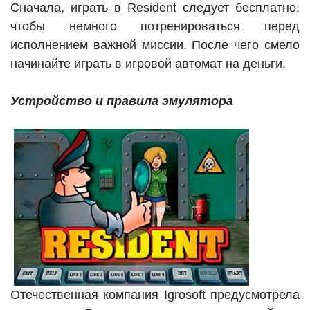
Сначала, играть в Resident следует бесплатно,
чтобы немного потренироваться перед
исполнением важной миссии. После чего смело
начинайте играть в игровой автомат на деньги.
Устройство и правила эмулятора
Отечественная компания Igrosoft предусмотрела