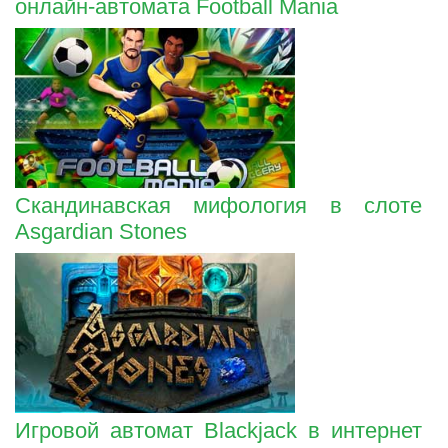
онлайн-автомата Football Mania
Скандинавская мифология в слоте
Asgardian Stones
Игровой автомат Blackjack в интернет