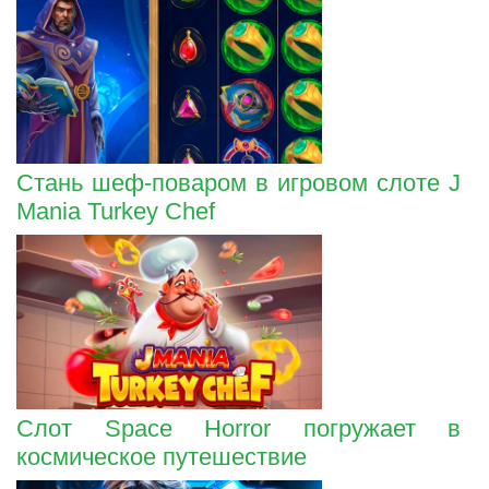
Стань шеф-поваром в игровом слоте J
Mania Turkey Chef
Слот Space Horror погружает в
космическое путешествие