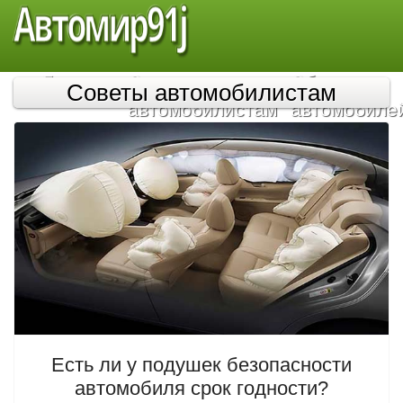
Автомир91j
Главная
Советы
Обзор
Советы автомобилистам
автомобилистам
автомобиле
Есть ли у подушек безопасности
автомобиля срок годности?