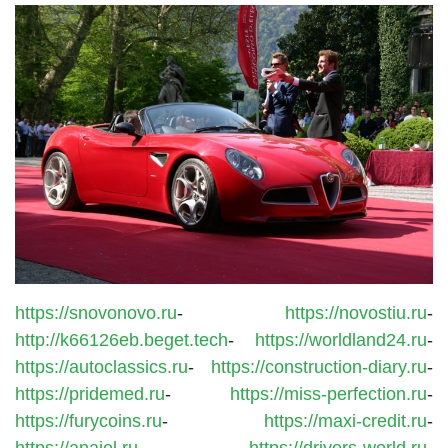
https://snovonovo.ru
-
https://novostiu.ru
-
http://k66126eb.beget.tech
-
https://worldland24.ru
-
https://autoclassics.ru
-
https://construction-diary.ru
-
https://pridemed.ru
-
https://miss-perfection.ru
-
https://furycoins.ru
-
https://maxi-credit.ru
-
https://anaiel.ru
-
https://drivers-world.ru
-