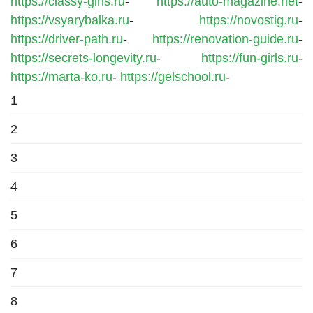
https://classy-girls.ru
-
https://auto-magazine.net
-
https://vsyarybalka.ru
-
https://novostig.ru
-
https://driver-path.ru
-
https://renovation-guide.ru
-
https://secrets-longevity.ru
-
https://fun-girls.ru
-
https://marta-ko.ru
-
https://gelschool.ru
-
1
2
3
4
5
6
7
8