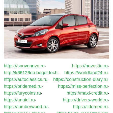
https://snovonovo.ru
-
https://novostiu.ru
-
http://k66126eb.beget.tech
-
https://worldland24.ru
-
https://autoclassics.ru
-
https://construction-diary.ru
-
https://pridemed.ru
-
https://miss-perfection.ru
-
https://furycoins.ru
-
https://maxi-credit.ru
-
https://anaiel.ru
-
https://drivers-world.ru
-
https://lumberwood.ru
-
https://lidomed.ru
-