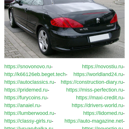
https://snovonovo.ru
-
https://novostiu.ru
-
http://k66126eb.beget.tech
-
https://worldland24.ru
-
https://autoclassics.ru
-
https://construction-diary.ru
-
https://pridemed.ru
-
https://miss-perfection.ru
-
https://furycoins.ru
-
https://maxi-credit.ru
-
https://anaiel.ru
-
https://drivers-world.ru
-
https://lumberwood.ru
-
https://lidomed.ru
-
https://classy-girls.ru
-
https://auto-magazine.net
-
https://vsyarybalka.ru
-
https://novostig.ru
-