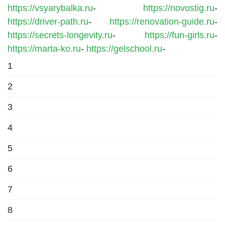
https://vsyarybalka.ru
-
https://novostig.ru
-
https://driver-path.ru
-
https://renovation-guide.ru
-
https://secrets-longevity.ru
-
https://fun-girls.ru
-
https://marta-ko.ru
-
https://gelschool.ru
-
1
2
3
4
5
6
7
8