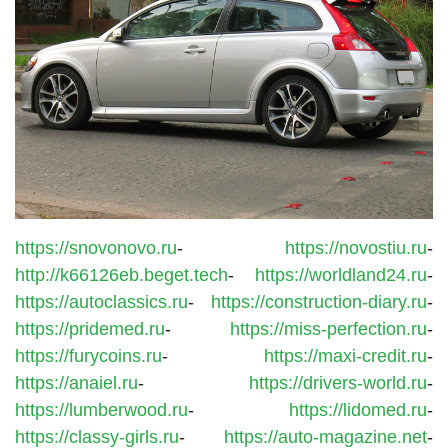
https://snovonovo.ru
-
https://novostiu.ru
-
http://k66126eb.beget.tech
-
https://worldland24.ru
-
https://autoclassics.ru
-
https://construction-diary.ru
-
https://pridemed.ru
-
https://miss-perfection.ru
-
https://furycoins.ru
-
https://maxi-credit.ru
-
https://anaiel.ru
-
https://drivers-world.ru
-
https://lumberwood.ru
-
https://lidomed.ru
-
https://classy-girls.ru
-
https://auto-magazine.net
-