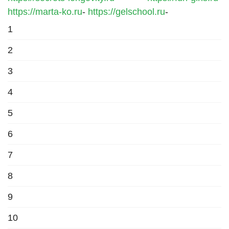
https://marta-ko.ru
-
https://gelschool.ru
-
1
2
3
4
5
6
7
8
9
10