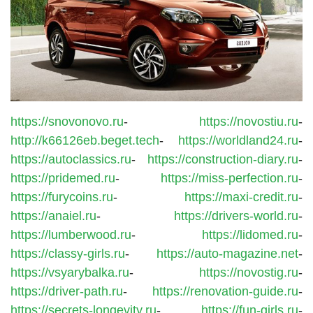
https://snovonovo.ru
-
https://novostiu.ru
-
http://k66126eb.beget.tech
-
https://worldland24.ru
-
https://autoclassics.ru
-
https://construction-diary.ru
-
https://pridemed.ru
-
https://miss-perfection.ru
-
https://furycoins.ru
-
https://maxi-credit.ru
-
https://anaiel.ru
-
https://drivers-world.ru
-
https://lumberwood.ru
-
https://lidomed.ru
-
https://classy-girls.ru
-
https://auto-magazine.net
-
https://vsyarybalka.ru
-
https://novostig.ru
-
https://driver-path.ru
-
https://renovation-guide.ru
-
https://secrets-longevity.ru
-
https://fun-girls.ru
-