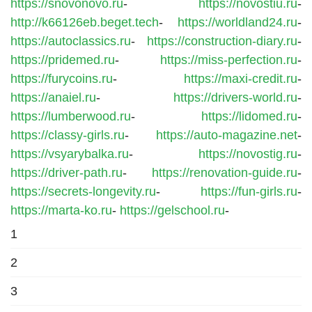
https://snovonovo.ru
-
https://novostiu.ru
-
http://k66126eb.beget.tech
-
https://worldland24.ru
-
https://autoclassics.ru
-
https://construction-diary.ru
-
https://pridemed.ru
-
https://miss-perfection.ru
-
https://furycoins.ru
-
https://maxi-credit.ru
-
https://anaiel.ru
-
https://drivers-world.ru
-
https://lumberwood.ru
-
https://lidomed.ru
-
https://classy-girls.ru
-
https://auto-magazine.net
-
https://vsyarybalka.ru
-
https://novostig.ru
-
https://driver-path.ru
-
https://renovation-guide.ru
-
https://secrets-longevity.ru
-
https://fun-girls.ru
-
https://marta-ko.ru
-
https://gelschool.ru
-
1
2
3