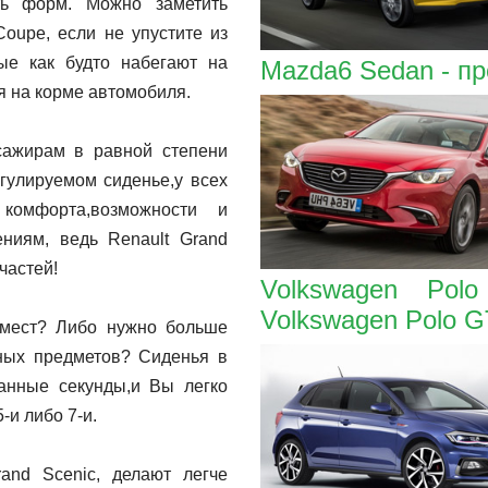
сть форм. Можно заметить
Coupe, если не упустите из
ые как будто набегают на
Mazda6 Sedan - п
я на корме автомобиля.
ажирам в равной степени
гулируемом сиденье,у всех
омфорта,возможности и
ниям, ведь Renault Grand
частей!
Volkswagen Pol
Volkswagen Polo G
 мест? Либо нужно больше
тных предметов? Сиденья в
анные секунды,и Вы легко
-и либо 7-и.
and Scenic, делают легче