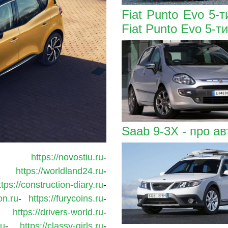
Fiat Punto Evo 5-
Fiat Punto Evo 5-т
Saab 9-3X - про а
-
https://novostiu.ru
-
-
https://worldland24.ru
-
ttps://construction-diary.ru
-
on.ru
-
https://furycoins.ru
-
-
https://drivers-world.ru
-
ru
-
https://classy-girls.ru
-