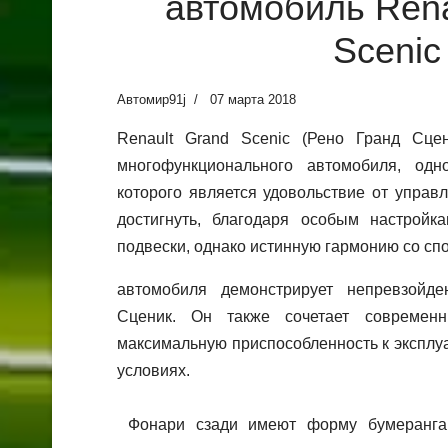
автомобиль Rena
Scenic
Автомир91j
07 марта 2018
Renault Grand Scenic (Рено Гранд Сце
многофункционального автомобиля, од
которого является удовольствие от управ
достигнуть, благодаря особым настройк
подвески, однако истинную гармонию со с
автомобиля демонстрирует непревзойд
Сценик. Он также сочетает современ
максимальную приспособленность к эксплу
условиях.
Фонари сзади имеют форму бумеранга