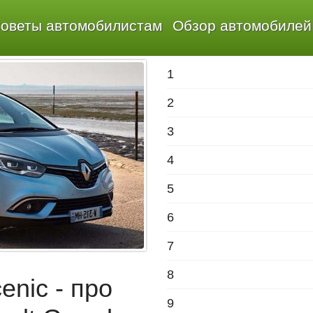
оветы автомобилистам
Обзор автомобилей
1
2
3
4
5
6
7
8
enic - про
9