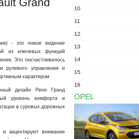
ult Grand
10
11
12
ник) - это новое видение
13
ной из ключевых функций
14
ления. Это посчастливилось
ам рулевого управления и
15
портивным характером
16
енный дизайн Рено Гранд
OPEL
ный уровень комфорта и
атации в суровых дорожных
 и акцентируют внимание