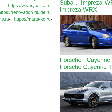
Subaru Impreza W
-
https://vsyarybalka.ru
-
Impreza WRX
https://renovation-guide.ru
-
rls.ru
-
https://marta-ko.ru
-
Porsche Cayenne
Porsche Cayenne T