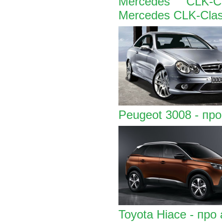
Mercedes CLK-
Mercedes CLK-Cla
Peugeot 3008 - пр
Toyota Hiace - про