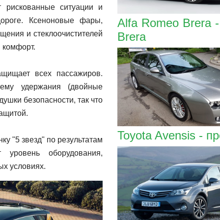
т рискованные ситуации и
ороге. Ксеноновые фары,
Alfa Romeo Brera 
щения и стеклоочистителей
Brera
 комфорт.
щищает всех пассажиров.
тему удержания (двойные
ушки безопасности, так что
ащитой.
Toyota Avensis - п
ку "5 звезд" по результатам
 уровень оборудования,
х условиях.