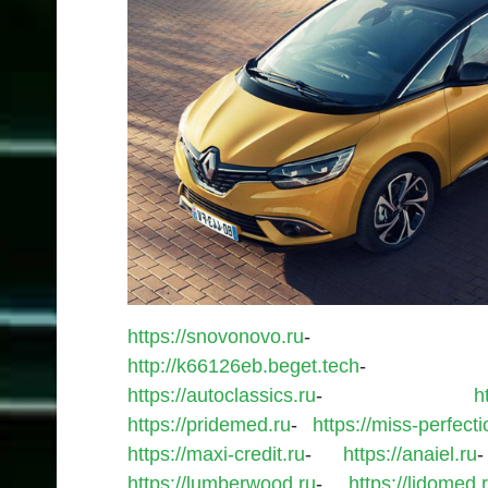
https://snovonovo.ru
http://k66126eb.beget.tech
https://autoclassics.ru
-
h
https://pridemed.ru
-
https://miss-perfecti
https://maxi-credit.ru
-
https://anaiel.ru
https://lumberwood.ru
-
https://lidomed.