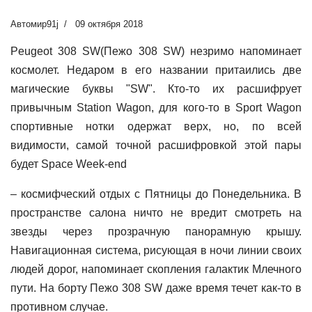
Автомир91j
09 октября 2018
Peugeot 308 SW(Пежо 308 SW) незримо напоминает
космолет. Недаром в его названии притаились две
магические буквы "SW". Кто-то их расшифрует
привычным Station Wagon, для кого-то в Sport Wagon
спортивные нотки одержат верх, но, по всей
видимости, самой точной расшифровкой этой пары
будет Space Week-end
– космифческий отдых с Пятницы до Понедельника. В
пространстве салона ничто не вредит смотреть на
звезды через прозрачную панорамную крышу.
Навигационная система, рисующая в ночи линии своих
людей дорог, напоминает скопления галактик Млечного
пути. На борту Пежо 308 SW даже время течет как-то в
противном случае.