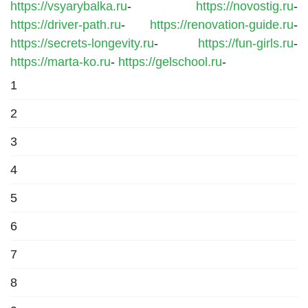
https://vsyarybalka.ru
-
https://novostig.ru
-
https://driver-path.ru
-
https://renovation-guide.ru
-
https://secrets-longevity.ru
-
https://fun-girls.ru
-
https://marta-ko.ru
-
https://gelschool.ru
-
1
2
3
4
5
6
7
8