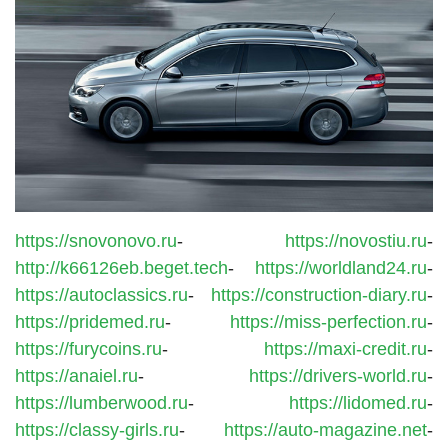
https://snovonovo.ru
-
https://novostiu.ru
-
http://k66126eb.beget.tech
-
https://worldland24.ru
-
https://autoclassics.ru
-
https://construction-diary.ru
-
https://pridemed.ru
-
https://miss-perfection.ru
-
https://furycoins.ru
-
https://maxi-credit.ru
-
https://anaiel.ru
-
https://drivers-world.ru
-
https://lumberwood.ru
-
https://lidomed.ru
-
https://classy-girls.ru
-
https://auto-magazine.net
-