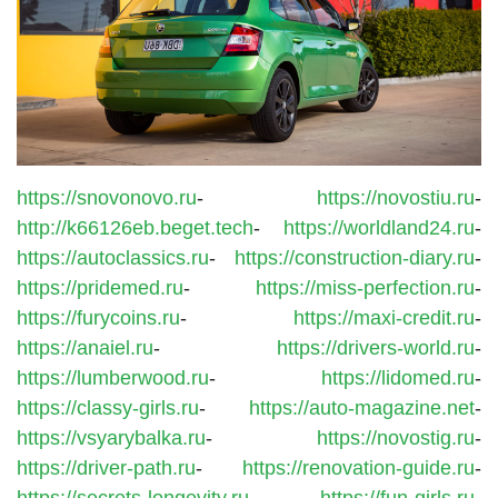
https://snovonovo.ru
-
https://novostiu.ru
-
http://k66126eb.beget.tech
-
https://worldland24.ru
-
https://autoclassics.ru
-
https://construction-diary.ru
-
https://pridemed.ru
-
https://miss-perfection.ru
-
https://furycoins.ru
-
https://maxi-credit.ru
-
https://anaiel.ru
-
https://drivers-world.ru
-
https://lumberwood.ru
-
https://lidomed.ru
-
https://classy-girls.ru
-
https://auto-magazine.net
-
https://vsyarybalka.ru
-
https://novostig.ru
-
https://driver-path.ru
-
https://renovation-guide.ru
-