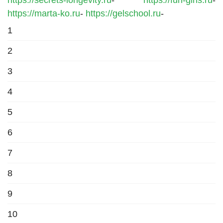
https://secrets-longevity.ru
-
https://fun-girls.ru
-
https://marta-ko.ru
-
https://gelschool.ru
-
1
2
3
4
5
6
7
8
9
10