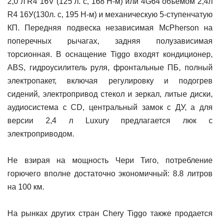
2,0 л R4 16V (125 л. с, 168 Н-м) или 4G64 объемом 2,4л
R4 16У(130л. с, 195 Н-м) и механическую 5-ступенчатую
КП. Передняя подвеска независимая McPherson на
поперечных рычагах, задняя полузависимая
торсионная. В оснащение Tiggo входят кондиционер,
ABS, гидроусилитель руля, фронтальные ПБ, полный
электропакет, включая регулировку и подогрев
сидений, электропривод стекол и зеркал, литые диски,
аудиосистема с CD, центральный замок с ДУ, а для
версии 2,4 л Luxury предлагается люк с
электроприводом.
Не взирая на мощность Чери Тиго, потребление
горючего вполне достаточно экономичный: 8.8 литров
на 100 км.
На рынках других стран Chery Tiggo также продается