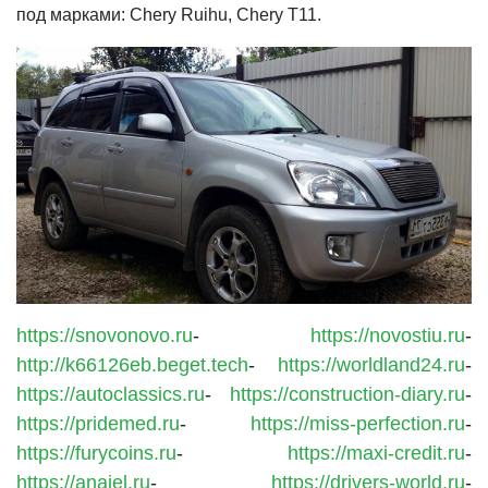
под марками: Chery Ruihu, Chery T11.
https://snovonovo.ru
-
https://novostiu.ru
-
http://k66126eb.beget.tech
-
https://worldland24.ru
-
https://autoclassics.ru
-
https://construction-diary.ru
-
https://pridemed.ru
-
https://miss-perfection.ru
-
https://furycoins.ru
-
https://maxi-credit.ru
-
https://anaiel.ru
-
https://drivers-world.ru
-