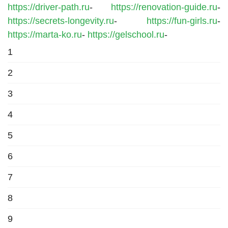
https://driver-path.ru
-
https://renovation-guide.ru
-
https://secrets-longevity.ru
-
https://fun-girls.ru
-
https://marta-ko.ru
-
https://gelschool.ru
-
1
2
3
4
5
6
7
8
9