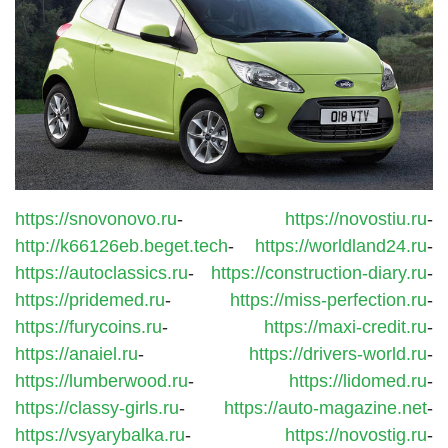
https://snovonovo.ru
-
https://novostiu.ru
-
http://k66126eb.beget.tech
-
https://worldland24.ru
-
https://autoclassics.ru
-
https://construction-diary.ru
-
https://pridemed.ru
-
https://miss-perfection.ru
-
https://furycoins.ru
-
https://maxi-credit.ru
-
https://anaiel.ru
-
https://drivers-world.ru
-
https://lumberwood.ru
-
https://lidomed.ru
-
https://classy-girls.ru
-
https://auto-magazine.net
-
https://vsyarybalka.ru
-
https://novostig.ru
-