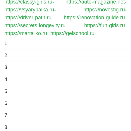
https://classy-girls.ru
-
https://auto-magazine.net
-
https://vsyarybalka.ru
-
https://novostig.ru
-
https://driver-path.ru
-
https://renovation-guide.ru
-
https://secrets-longevity.ru
-
https://fun-girls.ru
-
https://marta-ko.ru
-
https://gelschool.ru
-
1
2
3
4
5
6
7
8